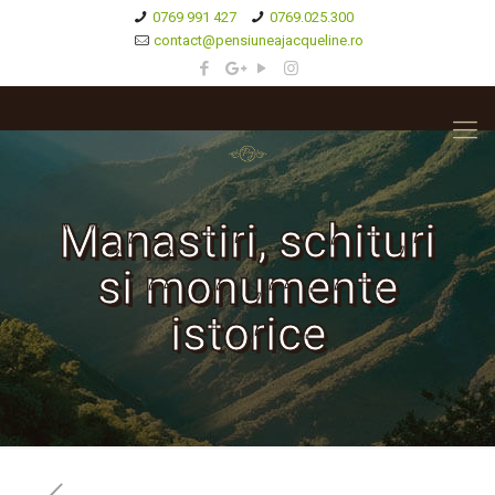
0769 991 427
0769.025.300
contact@pensiuneajacqueline.ro
Manastiri, schituri
si monumente
istorice