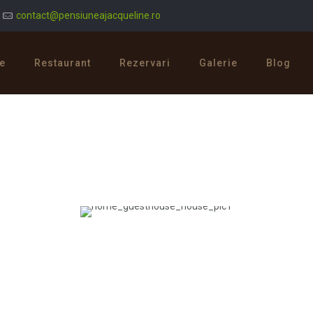
contact@pensiuneajacqueline.ro
e
Restaurant
Rezervari
Galerie
Blog
The house
Mauris pretium wisi