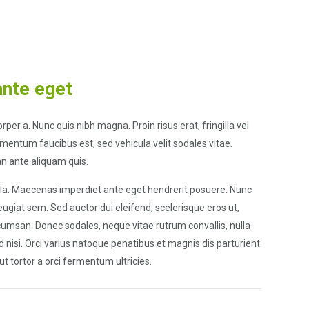
nte eget
orper a. Nunc quis nibh magna. Proin risus erat, fringilla vel
rmentum faucibus est, sed vehicula velit sodales vitae.
an ante aliquam quis.
gula. Maecenas imperdiet ante eget hendrerit posuere. Nunc
eugiat sem. Sed auctor dui eleifend, scelerisque eros ut,
cumsan. Donec sodales, neque vitae rutrum convallis, nulla
ed nisi. Orci varius natoque penatibus et magnis dis parturient
t tortor a orci fermentum ultricies.