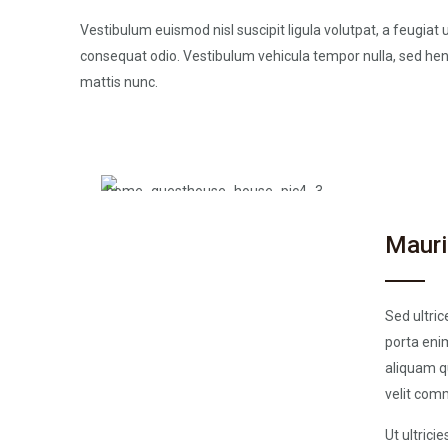
Vestibulum euismod nisl suscipit ligula volutpat, a feugiat
consequat odio. Vestibulum vehicula tempor nulla, sed hen
mattis nunc.
Mauri
Sed ultric
porta enim
aliquam q
velit comm
Ut ultrici