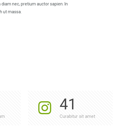
 diam nec, pretium auctor sapien. In
bh ut massa.
41
tum
Curabitur sit amet