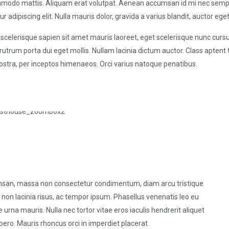
mmodo mattis. Aliquam erat volutpat. Aenean accumsan id mi nec sempe
r adipiscing elit. Nulla mauris dolor, gravida a varius blandit, auctor ege
scelerisque sapien sit amet mauris laoreet, eget scelerisque nunc cursus
rutrum porta dui eget mollis. Nullam lacinia dictum auctor. Class aptent t
ostra, per inceptos himenaeos. Orci varius natoque penatibus.
umsan, massa non consectetur condimentum, diam arcu tristique
n non lacinia risus, ac tempor ipsum. Phasellus venenatis leo eu
urna mauris. Nulla nec tortor vitae eros iaculis hendrerit aliquet
bero. Mauris rhoncus orci in imperdiet placerat.