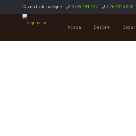
Gazda ta de nadejde
0769 991 427
0769.025.300
Acasa
Despre
Cazar