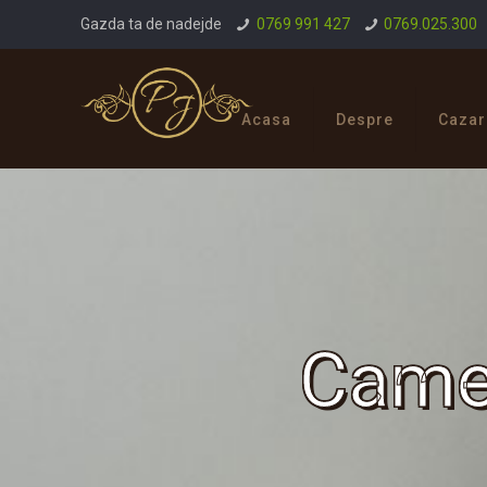
Gazda ta de nadejde
0769 991 427
0769.025.300
Acasa
Despre
Cazar
Camer