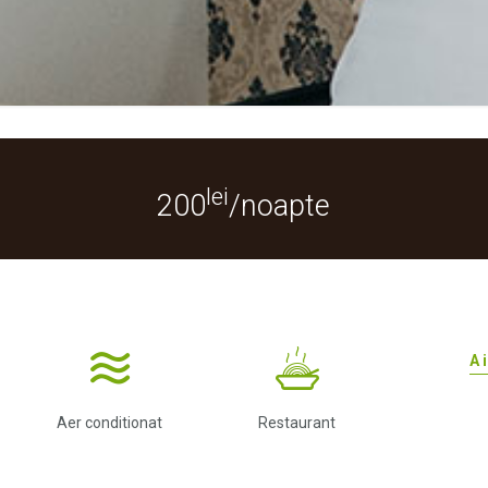
lei
200
/noapte
A
Aer conditionat
Restaurant