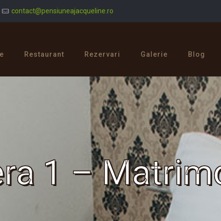
contact@pensiuneajacqueline.ro
e
Restaurant
Rezervari
Galerie
Blog
a 1 – Matrim