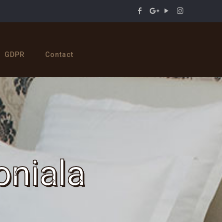
GDPR
Contact
oniala