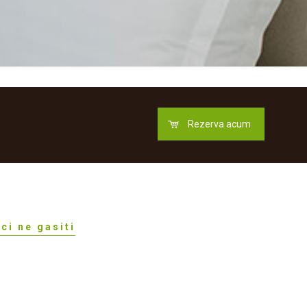
Rezerva acum
ici ne gasiti