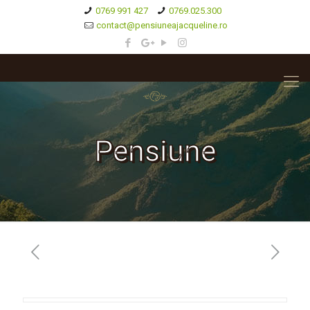
0769 991 427
0769.025.300
contact@pensiuneajacqueline.ro
Pensiune