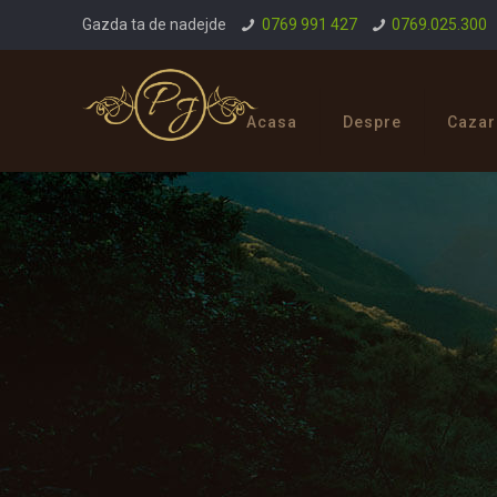
Gazda ta de nadejde
0769 991 427
0769.025.300
Acasa
Despre
Cazar